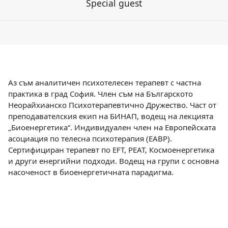
Special guest
Аз съм аналитичен психотелесен терапевт с частна
практика в град София. Член съм на Българското
Неорайхианско Психотерапевтично Дружество. Част от
преподавателския екип на БИНАП, водещ на лекцията
„Биоенергетика“. Индивидуален член на Европейската
асоциация по телесна психотерапия (EABP).
Сертифициран терапевт по EFT, PEAT, Космоенергетика
и други енергийни подходи. Водещ на групи с основна
насоченост в биоенергетичната парадигма.