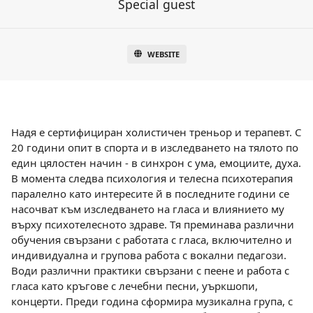
Special guest
WEBSITE
Надя е сертифициран холистичен треньор и терапевт. С
20 години опит в спорта и в изследването на тялото по
един цялостен начин - в синхрон с ума, емоциите, духа.
В момента следва психология и телесна психотерапия
паралелно като интересите й в последните години се
насочват към изследването на гласа и влиянието му
върху психотелесното здраве. Тя преминава различни
обучения свързани с работата с гласа, включително и
индивидуална и групова работа с вокални педагози.
Води различни практики свързани с пеене и работа с
гласа като кръгове с лечебни песни, уъркшопи,
концерти. Преди година сформира музикална група, с