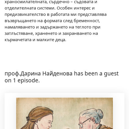
храносмилателната, сърдечно – съдовата и
отделителната системи. Особен интерес и
предизвикателство в работата ми представлява
възвръщането на формата след бременност,
намаляването и задържането на теглото при
затлъстяване, храненето и захранването на
кърмачетата и малките деца.
проф.Дарина Найденова has been a guest
on 1 episode.