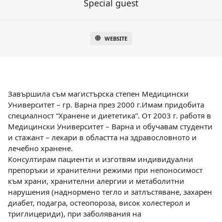
Special guest
WEBSITE
Завършила съм магистърска степен Медицински
Университет – гр. Варна през 2000 г.Имам придобита
специалност “Хранене и диететика”. От 2003 г. работя в
Медицински Университет – Варна и обучавам студенти
и стажант – лекари в областта на здравословното и
лечебно хранене.
Консултирам пациенти и изготвям индивидуални
препоръки и хранителни режими при непоносимост
към храни, хранителни алергии и метаболитни
нарушения (наднормено тегло и затлъстяване, захарен
диабет, подагра, остеопороза, висок холестерол и
триглицериди), при заболявания на