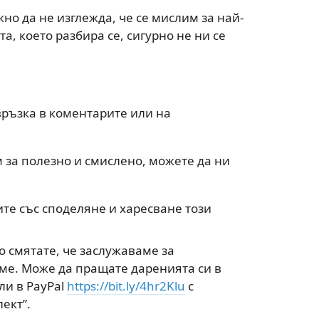
о да не изглежда, че се мислим за най-
а, което разбира се, сигурно не ни се
връзка в коментарите или на
 за полезно и смислено, можете да ни
те със споделяне и харесване този
о смятате, че заслужаваме за
ме. Може да пращате даренията си в
ли в PayPal
https://bit.ly/4hr2Klu
с
ект”.