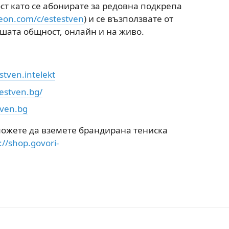
ст като се абонирате за редовна подкрепа
eon.com/c/estestven
) и се възползвате от
ашата общност, онлайн и на живо.
tven.intelekt
estven.bg/
tven.bg
 можете да вземете брандирана тениска
://shop.govori-