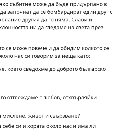
всяко събитие може да бъде придърпано в
да започнат да се бомбардират един друг с
елание другия да го няма, Слави и
склонността ни да гледаме на света през
о се може повече и да обидим колкото се
около нас си говорим за неща като:
е, което сведохме до доброто българско
 го отглеждаме с любов, отхвърляйки
а мислене, живот и свързване?
 себе си и хората около нас и има ли