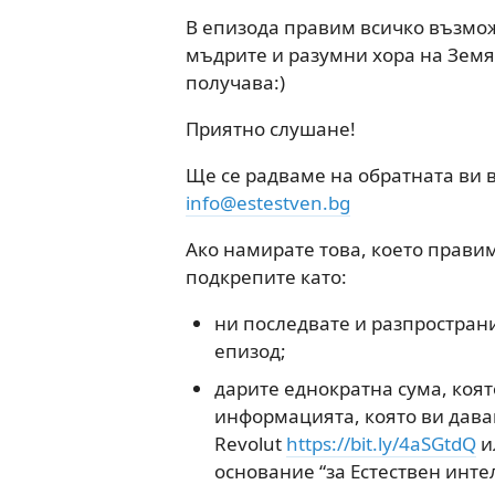
В епизода правим всичко възможн
мъдрите и разумни хора на Земят
получава:)
Приятно слушане!
Ще се радваме на обратната ви 
info@estestven.bg
Ако намирате това, което правим
подкрепите като:
ни последвате и разпространи
епизод;
дарите еднократна сума, коят
информацията, която ви дава
Revolut
https://bit.ly/4aSGtdQ
и
основание “за Естествен интел