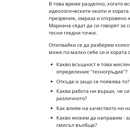
В това време разделно, когато 
идеологическите окопи и хората 
презрение, омраза и откровено ж
Мариана сядат да си говорят за 
тесни гледни точки.
Опитвайки се да разберем колкот
може по-малко себе си и хората 
Какво всъщност е това мислен
определение "тесногръдие"?
Откъде и защо се появява то?
Каква работа ни върши, че си
различното?
Как влияе на качеството ни н
Какво можем да направим - за
смисъл въобще?