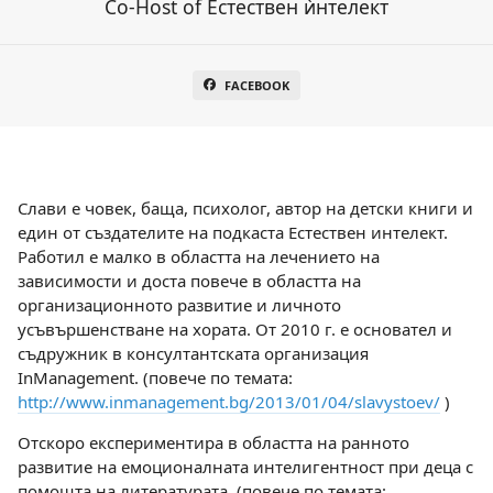
Co-Host of Естествен ѝнтелект
FACEBOOK
Слави е човек, баща, психолог, автор на детски книги и
един от създателите на подкаста Естествен интелект.
Работил е малко в областта на лечението на
зависимости и доста повече в областта на
организационното развитие и личното
усъвършенстване на хората. От 2010 г. e основател и
съдружник в консултантската организация
InManagement. (повече по темата:
http://www.inmanagement.bg/2013/01/04/slavystoev/
)
Отскоро експериментира в областта на ранното
развитие на емоционалната интелигентност при деца с
помощта на литературата. (повече по темата: