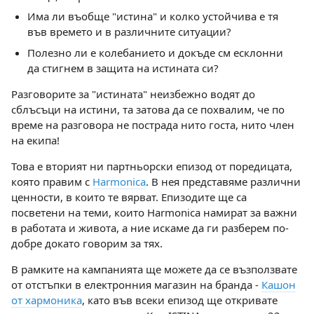
Има ли въобще "истина" и колко устойчива е тя
във времето и в различните ситуации?
Полезно ли е колебанието и докъде см есклонни
да стигнем в защита на истината си?
Разговорите за "истината" неизбежно водят до
сблъсъци на истини, та затова да се похвалим, че по
време на разговора не пострада нито госта, нито член
на екипа!
Това е вторият ни партньорски епизод от поредицата,
която правим с
Harmonica
. В нея представяме различни
ценности, в които те вярват. Епизодите ще са
посветени на теми, които Harmonica намират за важни
в работата и живота, а ние искаме да ги разберем по-
добре докато говорим за тях.
В рамките на кампанията ще можете да се възползвате
от отстъпки в електронния магазин на бранда -
Кашон
от хармоника
, като във всеки епизод ще откривате