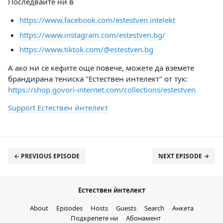
Последвайте ни в
https://www.facebook.com/estestven.intelekt
https://www.instagram.com/estestven.bg/
https://www.tiktok.com/@estestven.bg
А ако ни се кефите още повече, можете да вземете
брандирана тениска "Естествен интелект" от тук:
https://shop.govori-internet.com/collections/estestven
Support Естествен ѝнтелект
← PREVIOUS EPISODE
NEXT EPISODE →
Естествен ѝнтелект
About
Episodes
Hosts
Guests
Search
Анкета
Подкрепете ни
Абонамент