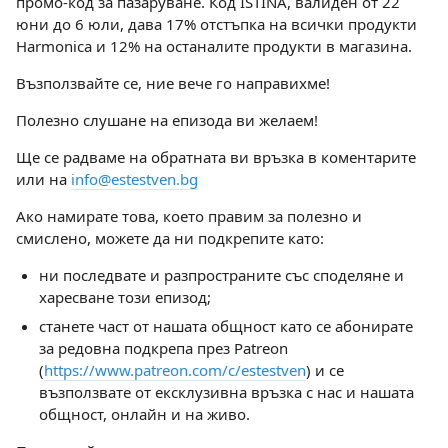
промо-код за пазаруване. Код ISTINA, валиден от 22
юни до 6 юли, дава 17% отстъпка на всички продукти
Harmonica и 12% на останалите продукти в магазина.
Възползвайте се, ние вече го направихме!
Полезно слушане на епизода ви желаем!
Ще се радваме на обратната ви връзка в коментарите
или на
info@estestven.bg
Ако намирате това, което правим за полезно и
смислено, можете да ни подкрепите като:
ни последвате и разпространите със споделяне и
харесване този епизод;
станете част от нашата общност като се абонирате
за редовна подкрепа през Patreon
(
https://www.patreon.com/c/estestven
) и се
възползвате от ексклузивна връзка с нас и нашата
общност, онлайн и на живо.