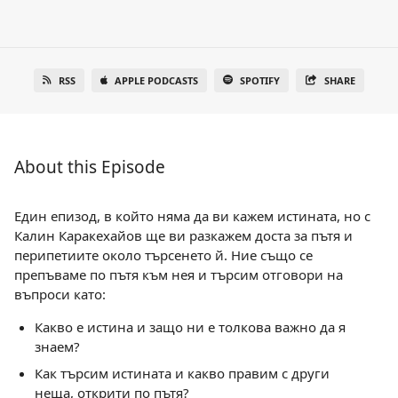
RSS
APPLE PODCASTS
SPOTIFY
SHARE
About this Episode
Един епизод, в който няма да ви кажем истината, но с
Калин Каракехайов ще ви разкажем доста за пътя и
перипетиите около търсенето й. Ние също се
препъваме по пътя към нея и търсим отговори на
въпроси като:
Какво е истина и защо ни е толкова важно да я
знаем?
Как търсим истината и какво правим с други
неща, открити по пътя?