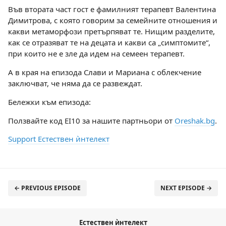
Във втората част гост е фамилният терапевт Валентина
Димитрова, с която говорим за семейните отношения и
какви метаморфози претърпяват те. Нищим разделите,
как се отразяват те на децата и какви са „симптомите“,
при които не е зле да идем на семеен терапевт.
А в края на епизода Слави и Мариана с облекчение
заключват, че няма да се развеждат.
Бележки към епизода:
Ползвайте код EI10 за нашите партньори от
Oreshak.bg
.
Support Естествен ѝнтелект
← PREVIOUS EPISODE
NEXT EPISODE →
Естествен ѝнтелект