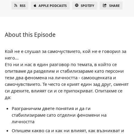
RSS
APPLE PODCASTS
SPOTIFY
SHARE
About this Episode
Кой не е слушал за самочуствието, кой не е говорил за
него...
Ето ни и нас в един разговор по темата, в който се
опитваме да разделим и стабилизараме като персони
тези два феномена на личността - самооценката и
самочувствието. Те често се крият един зад друг, сменят
си дрехите, влияят си и се припокриват. Опитахме се
да:
Разграничим двете понятия и да ги
стабилизираме сато отделни феномени на
личността
Опишем какво са и как ни влияят, как възникват и