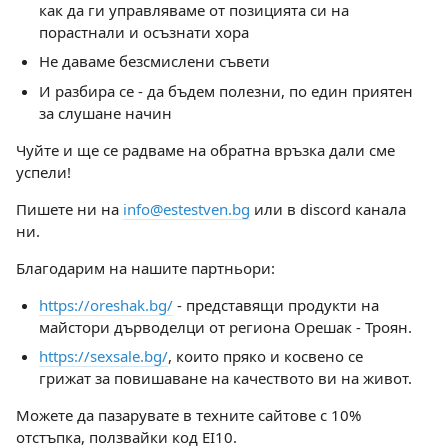
как да ги управляваме от позицията си на
порастнали и осъзнати хора
Не даваме безсмислени съвети
И разбира се - да бъдем полезни, по един приятен
за слушане начин
Чуйте и ще се радваме на обратна връзка дали сме
успели!
Пишете ни на
info@estestven.bg
или в discord канала
ни.
Благодарим на нашите партньори:
https://oreshak.bg/
- представящи продукти на
майстори дърводелци от региона Орешак - Троян.
https://sexsale.bg/
, които пряко и косвено се
грижат за повишаване на качеството ви на живот.
Можете да пазарувате в техните сайтове с 10%
отстъпка, ползвайки код EI10.