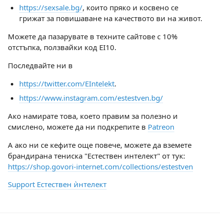
https://sexsale.bg/
, които пряко и косвено се
грижат за повишаване на качеството ви на живот.
Можете да пазарувате в техните сайтове с 10%
отстъпка, ползвайки код EI10.
Последвайте ни в
https://twitter.com/EIntelekt
.
https://www.instagram.com/estestven.bg/
Ако намирате това, което правим за полезно и
смислено, можете да ни подкрепите в
Patreon
А ако ни се кефите още повече, можете да вземете
брандирана тениска "Естествен интелект" от тук:
https://shop.govori-internet.com/collections/estestven
Support Естествен ѝнтелект