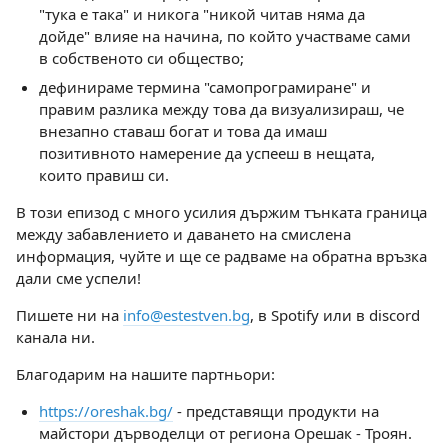
"тука е така" и никога "никой читав няма да
дойде" влияе на начина, по който участваме сами
в собственото си общество;
дефинираме термина "самопрограмиране" и
правим разлика между това да визуализираш, че
внезапно ставаш богат и това да имаш
позитивното намерение да успееш в нещата,
които правиш си.
В този епизод с много усилия държим тънката граница
между забавлението и даването на смислена
информация, чуйте и ще се радваме на обратна връзка
дали сме успели!
Пишете ни на
info@estestven.bg
, в Spotify или в discord
канала ни.
Благодарим на нашите партньори:
https://oreshak.bg/
- представящи продукти на
майстори дърводелци от региона Орешак - Троян.