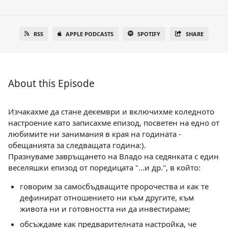
RSS
APPLE PODCASTS
SPOTIFY
SHARE
About this Episode
Изчакахме да стане декември и включихме коледното
настроение като записахме епизод, посветен на едно от
любимите ни занимания в края на годината -
обещанията за следващата година:).
Празнуваме завръщането на Владо на седянката с един
веселяшки епизод от поредицата "...и др.", в който:
говорим за самосбъдващите пророчества и как те
дефинират отношението ни към другите, към
живота ни и готовността ни да инвестираме;
обсъждаме как предварителната настройка, че