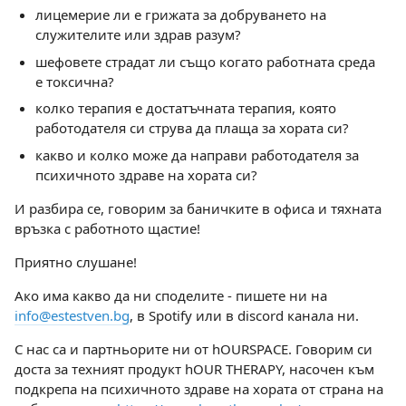
лицемерие ли е грижата за добруването на
служителите или здрав разум?
шефовете страдат ли също когато работната среда
е токсична?
колко терапия е достатъчната терапия, която
работодателя си струва да плаща за хората си?
какво и колко може да направи работодателя за
психичното здраве на хората си?
И разбира се, говорим за баничките в офиса и тяхната
връзка с работното щастие!
Приятно слушане!
Ако има какво да ни споделите - пишете ни на
info@estestven.bg
, в Spotify или в discord канала ни.
С нас са и партньорите ни от hOURSPACE. Говорим си
доста за техният продукт hOUR THERAPY, насочен към
подкрепа на психичното здраве на хората от страна на