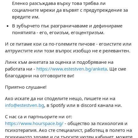
Еленко разсъждава върху това трябва ли
социалните мрежи да вървят с предупреждение за
вредите им.
В зубърчето пък разграничаваме и дефинираме
понятията - его, егоизъм, егоцентризъм.
И се питаме кои са по-големите пичове - егоистите или
алтруистите или този въпрос изобщо не е релевантен.
Линк към анкетата за оценка и подобряване на
работата ни -
https://www.estestven.bg/anketa
. Ще сме
благодарни на отговорите ви!
Приятно слушане!
Ако искате да ни споделите нещо, пишете ни на
info@estestven.bg
, в Spotify или в discord канала ни.
С нас са и партньорите ни от:
https://www.hourspace.bg/
- общество за психология и
психотерапия. Ако сте специалист, работещ в полето на
психичното здраве и си търсите уютен кабинет, можете