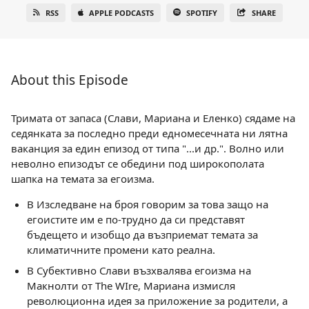
RSS
APPLE PODCASTS
SPOTIFY
SHARE
About this Episode
Тримата от запаса (Слави, Мариана и Еленко) сядаме на
седянката за последно преди едномесечната ни лятна
ваканция за един епизод от типа "...и др.". Волно или
неволно епизодът се обедини под широкополата
шапка на темата за егоизма.
В Изследване на броя говорим за това защо на
егоистите им е по-трудно да си представят
бъдещето и изобщо да възприемат темата за
климатичните промени като реална.
В Субективно Слави възхвалява егоизма на
Макнолти от The WIre, Мариана измисля
революционна идея за приложение за родители, а