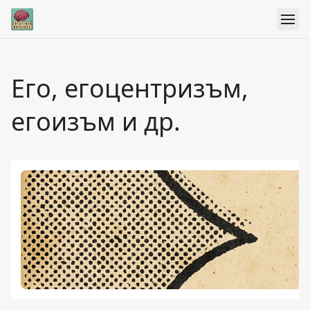
Eго, егоцентризъм,
егоизъм и др.