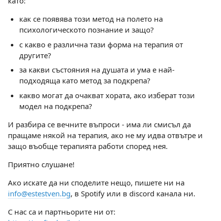
като:
как се появява този метод на полето на
психологическото познание и защо?
с какво е различна тази форма на терапия от
другите?
за какви състояния на душата и ума е най-
подходяща като метод за подкрепа?
какво могат да очакват хората, ако изберат този
модел на подкрепа?
И разбира се вечните въпроси - има ли смисъл да
пращаме някой на терапия, ако не му идва отвътре и
защо въобще терапията работи според нея.
Приятно слушане!
Ако искате да ни споделите нещо, пишете ни на
info@estestven.bg
, в Spotify или в discord канала ни.
С нас са и партньорите ни от: