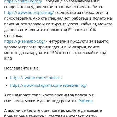
https://crafter.bg/bg/
- средище за социализация и
споделяне на удоволствието от качествената бира.
https://www.hourspace.bg/
- общество за психология и
психотерапия. Ако сте специалист, работещ в полето на
психичното здраве и си търсите уютен кабинет, можете
да ползвате техните с промо код EIspace за 10%
отстъпка.
https://greenlabox.bg/
- натурални продукти за вашето
здраве и красота произведени в България, които
можете да пазарувате с 15% отстъпка, ползвайки код
EI15
Последвайте ни в
https://twitter.com/EIntelekt
.
https://www.instagram.com/estestven.bg/
Ако намирате това, което правим за полезно и
смислено, можете да ни подкрепите в
Patreon
А ако ни се кефите още повече, можете да вземете
брандирана тениска "Естествен интелект" от тук: