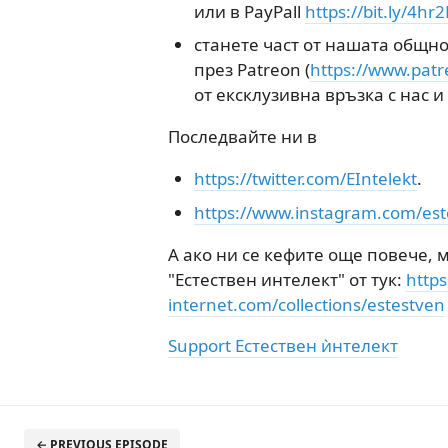
или в PayPall
https://bit.ly/4hr2
станете част от нашата общно
през Patreon (
https://www.patr
от ексклузивна връзка с нас 
Последвайте ни в
https://twitter.com/EIntelekt
.
https://www.instagram.com/est
А ако ни се кефите още повече,
"Естествен интелект" от тук:
https
internet.com/collections/estestven
Support Естествен ѝнтелект
← PREVIOUS EPISODE