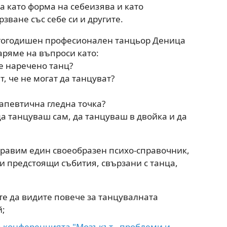
ца като форма на себеизява и като
зване със себе си и другите.
ългогодишен професионален танцьор Деница
аряме на въпроси като:
е наречено танц?
, че не могат да танцуват?
рапевтична гледна точка?
да танцуваш сам, да танцуваш в двойка и да
 правим един своеобразен психо-справочник,
и предстоящи събития, свързани с танца,
е да видите повече за танцувалната
й;
а
конференцията "Мозъкът - проблеми и