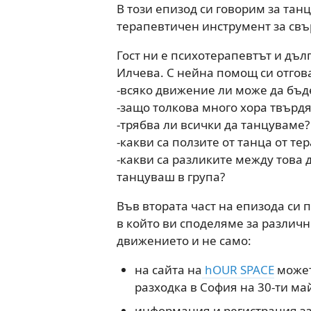
В този епизод си говорим за тан
терапевтичен инструмент за свър
Гост ни е психотерапевтът и д
Илчева. С нейна помощ си отгов
-всяко движение ли може да бъд
-защо толкова много хора твърдят
-трябва ли всички да танцуваме?
-какви са ползите от танца от те
-какви са разликите между това 
танцуваш в група?
Във втората част на епизода си
в който ви споделяме за различн
движението и не само:
на сайта на
hOUR SPACE
может
разходка в София на 30-ти ма
информация и регистрация з