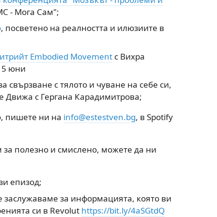
МС - Мога Сам";
о
, посветено на реалността и илюзиите в
ритрийт Embodied Movement
с Вихра
15 юни
за свързване с тялото и чуване на себе си,
се Движа с Гергана Карадимитрова;
о, пишете ни на
info@estestven.bg
, в Spotify
 за полезно и смислено, можете да ни
зи епизод;
че заслужаваме за информацията, която ви
енията си в Revolut
https://bit.ly/4aSGtdQ