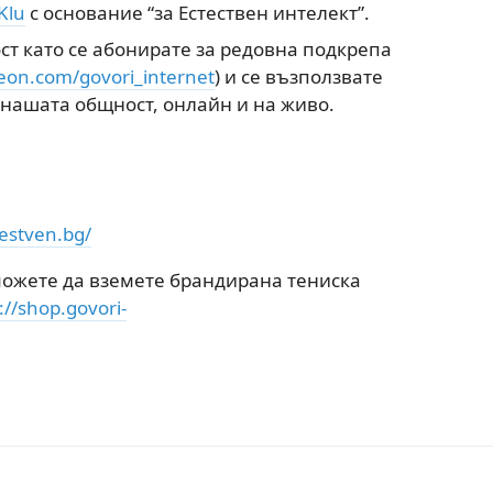
Klu
с основание “за Естествен интелект”.
ст като се абонирате за редовна подкрепа
eon.com/govori_internet
) и се възползвате
и нашата общност, онлайн и на живо.
estven.bg/
 можете да вземете брандирана тениска
://shop.govori-