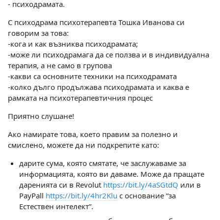
- психодрамата.
С психодрама психотерапевта Тошка Иванова си
говорим за това:
-кога и как възниква психодрамата;
-може ли психодрамага да се ползва и в индивидуална
терапия, а не само в групова
-какви са основните техники на психодрамата
-колко дълго продължава психодрамата и каква е
рамката на психотерапевтичния процес
Приятно слушане!
Ако намирате това, което правим за полезно и
смислено, можете да ни подкрепите като:
дарите сума, която смятате, че заслужаваме за
информацията, която ви даваме. Може да пращате
даренията си в Revolut
https://bit.ly/4aSGtdQ
или в
PayPall
https://bit.ly/4hr2Klu
с основание “за
Естествен интелект”.