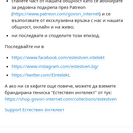
станете част от нашата общност като се абонирате
за редовна подкрепа през Patreon
(
https://www.patreon.com/govori_internet
) и се
възползвате от ексклузивна връзка с нас и нашата
общност, онлайн и на живо;
ни последвате и споделите този епизод.
Последвайте ни в
https://www.facebook.com/estestven.intelekt
https://www.instagram.com/estestven.bg/
https://twitter.com/EIntelekt
.
А ако ни се кефите още повече, можете да вземете
брандирана тениска "Естествен интелект" от тук:
https://shop.govori-internet.com/collections/estestven
Support Естествен ѝнтелект