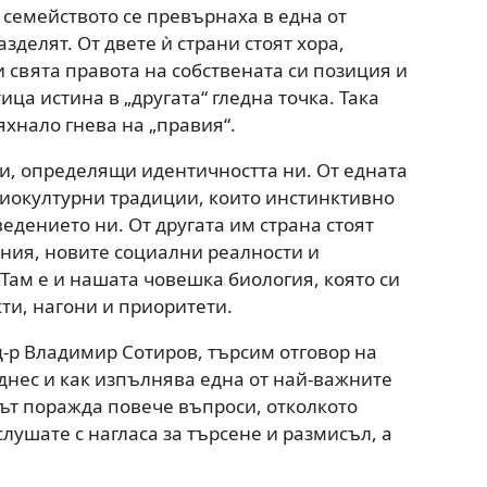
 семейството се превърнаха в една от
зделят. От двете ѝ страни стоят хора,
 свята правота на собствената си позиция и
ца истина в „другата“ гледна точка. Така
яхнало гнева на „правия“.
и, определящи идентичността ни. От едната
циокултурни традиции, които инстинктивно
едението ни. От другата им страна стоят
ния, новите социални реалности и
Там е и нашата човешка биология, която си
ти, нагони и приоритети.
 д-р Владимир Сотиров, търсим отговор на
днес и как изпълнява една от най-важните
рът поражда повече въпроси, отколкото
слушате с нагласа за търсене и размисъл, а