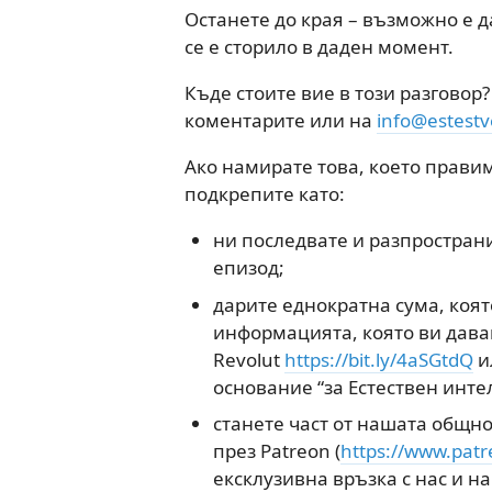
Останете до края – възможно е д
се е сторило в даден момент.
Къде стоите вие в този разговор
коментарите или на
info@estest
Ако намирате това, което правим
подкрепите като:
ни последвате и разпространи
епизод;
дарите еднократна сума, коят
информацията, която ви дава
Revolut
https://bit.ly/4aSGtdQ
и
основание “за Естествен интел
станете част от нашата общно
през Patreon (
https://www.patr
ексклузивна връзка с нас и н