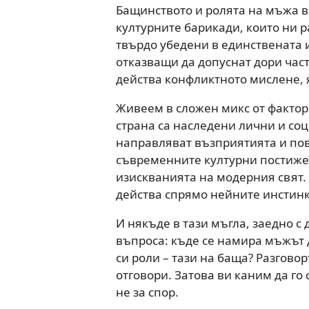
Бащинството и ролята на мъжа в
културните барикади, които ни ра
твърдо убедени в единствената и
отказващи да допуснат дори части
действа конфликтното мислене, 
Живеем в сложен микс от фактор
страна са наследени лични и со
направляват възприятията и пов
съвременните културни постиже
изискванията на модерния свят. 
действа спрямо нейните инстинк
И някъде в тази мъгла, заедно с
въпроса: къде се намира мъжът 
си роли – тази на баща? Разгово
отговори. Затова ви каним да го 
не за спор.