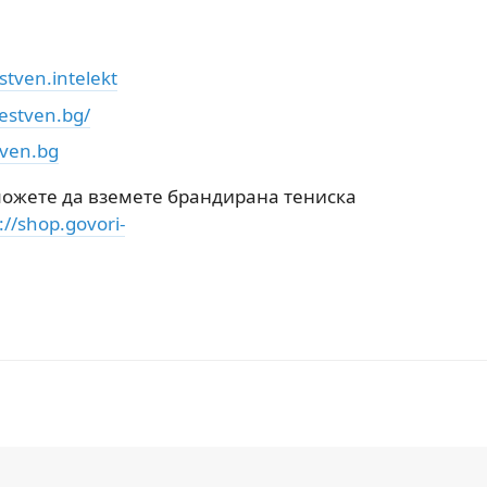
tven.intelekt
estven.bg/
tven.bg
 можете да вземете брандирана тениска
://shop.govori-