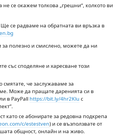
а не се окажем толкова „грешни“, колкото ви
? Ще се радваме на обратната ви връзка в
ven.bg
 за полезно и смислено, можете да ни
те със споделяне и харесване този
о смятате, че заслужаваме за
ме. Може да пращате даренията си в
ли в PayPall
https://bit.ly/4hr2Klu
с
ект”.
ст като се абонирате за редовна подкрепа
eon.com/c/estestven
) и се възползвате от
ашата общност, онлайн и на живо.