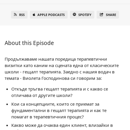
RSS
APPLE PODCASTS
SPOTIFY
SHARE
About this Episode
Продължаваме нашата поредица терапевтични
визитки като каним на сцената една от класическите
школи - гещалт терапията. Заедно с нашия водач в
темата - Виолета Господинова си говорим за:
Откъде тръгва гещалт терапията и с какво се
отличава от другите школи?
Кои са концепциите, които се приемат за
фундаментални в гещалт терапията и как те
помагат в терапевтичния процес?
Какво може да очаква един клиент, влизайки в