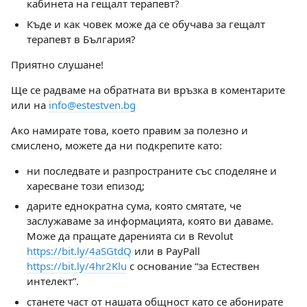
кабинета на гещалт терапевт?
Къде и как човек може да се обучава за гещалт
терапевт в България?
Приятно слушане!
Ще се радваме на обратната ви връзка в коментарите
или на
info@estestven.bg
Ако намирате това, което правим за полезно и
смислено, можете да ни подкрепите като:
ни последвате и разпространите със споделяне и
харесване този епизод;
дарите еднократна сума, която смятате, че
заслужаваме за информацията, която ви даваме.
Може да пращате даренията си в Revolut
https://bit.ly/4aSGtdQ
или в PayPall
https://bit.ly/4hr2Klu
с основание “за Естествен
интелект”.
станете част от нашата общност като се абонирате