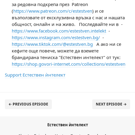
за редовна подкрепа през Patreon
(
https://www.patreon.com/c/estestven
) и се
възползвате от ексклузивна връзка с нас и нашата
общност, онлайн и на живо. Последвайте ни в -
https://www.facebook.com/estestven.intelekt
-
https://www.instagram.com/estestven.bg/
-
https://www.tiktok.com/@estestven.bg
А ако ни се
кефите още повече, можете да вземете
брандирана тениска "Естествен интелект" от тук:
https://shop.govori-internet.com/collections/estestven
Support Естествен ѝнтелект
← PREVIOUS EPISODE
NEXT EPISODE →
Естествен ѝнтелект