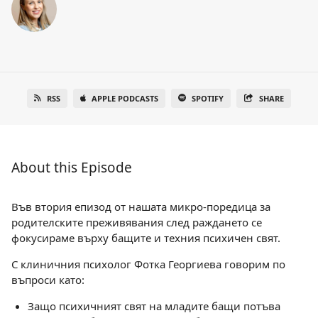
RSS
APPLE PODCASTS
SPOTIFY
SHARE
About this Episode
Във втория епизод от нашата микро-поредица за
родителските преживявания след раждането се
фокусираме върху бащите и техния психичен свят.
С клиничния психолог Фотка Георгиева говорим по
въпроси като:
Защо психичният свят на младите бащи потъва