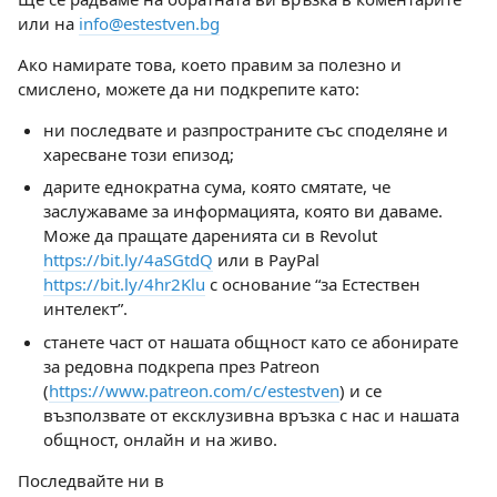
или на
info@estestven.bg
Ако намирате това, което правим за полезно и
смислено, можете да ни подкрепите като:
ни последвате и разпространите със споделяне и
харесване този епизод;
дарите еднократна сума, която смятате, че
заслужаваме за информацията, която ви даваме.
Може да пращате даренията си в Revolut
https://bit.ly/4aSGtdQ
или в PayPal
https://bit.ly/4hr2Klu
с основание “за Естествен
интелект”.
станете част от нашата общност като се абонирате
за редовна подкрепа през Patreon
(
https://www.patreon.com/c/estestven
) и се
възползвате от ексклузивна връзка с нас и нашата
общност, онлайн и на живо.
Последвайте ни в