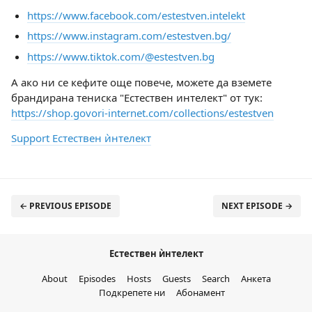
https://www.facebook.com/estestven.intelekt
https://www.instagram.com/estestven.bg/
https://www.tiktok.com/@estestven.bg
А ако ни се кефите още повече, можете да вземете
брандирана тениска "Естествен интелект" от тук:
https://shop.govori-internet.com/collections/estestven
Support Естествен ѝнтелект
← PREVIOUS EPISODE
NEXT EPISODE →
Естествен ѝнтелект
About
Episodes
Hosts
Guests
Search
Анкета
Подкрепете ни
Абонамент