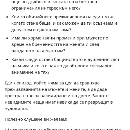
още по-дълбоко в сянката на и без това
ограничения интерес към него?
Кои са обичайните преживявания на един мъж,
когато стане баща, и как можем да ги осъзнаем и
допуснем в цялата им гама?
Има ли хормонални промени при мъжете по
време на бременността на жената и след
раждането на децата им?
Какви следи оставя бащинството в душевния свят
на мъжа и кога е важно да обърнем специално
внимание на тях?
Един епизод, който няма за цел да сравнява
преживяванията на мъжете и жените, а да даде
пространство за валидиране и на двете. Защото
невидимите неща имат навика да се превръщат в
чудовища.
Полезно слушане ви желаем!
Ще се радваме на обратната ви връзка в коментарите