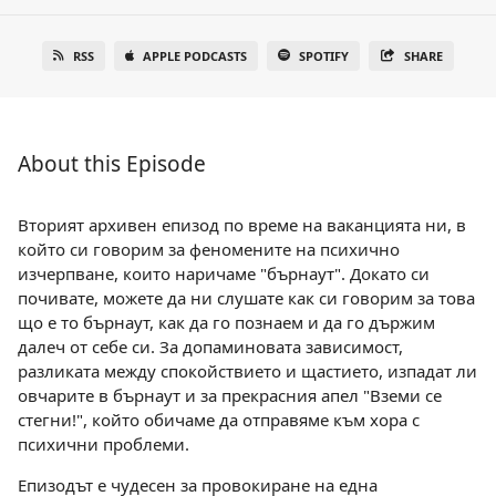
RSS
APPLE PODCASTS
SPOTIFY
SHARE
About this Episode
Вторият архивен епизод по време на ваканцията ни, в
който си говорим за феномените на психично
изчерпване, които наричаме "бърнаут". Докато си
почивате, можете да ни слушате как си говорим за това
що е то бърнаут, как да го познаем и да го държим
далеч от себе си. За допаминовата зависимост,
разликата между спокойствието и щастието, изпадат ли
овчарите в бърнаут и за прекрасния апел "Вземи се
стегни!", който обичаме да отправяме към хора с
психични проблеми.
Епизодът е чудесен за провокиране на една