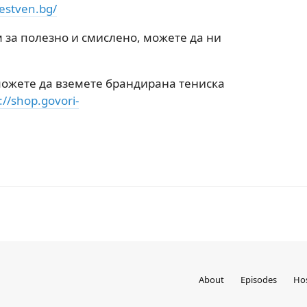
estven.bg/
 за полезно и смислено, можете да ни
 можете да вземете брандирана тениска
://shop.govori-
About
Episodes
Ho