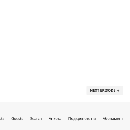
NEXT EPISODE →
sts
Guests
Search
Анкета
Подкрепете ни
Абонамент