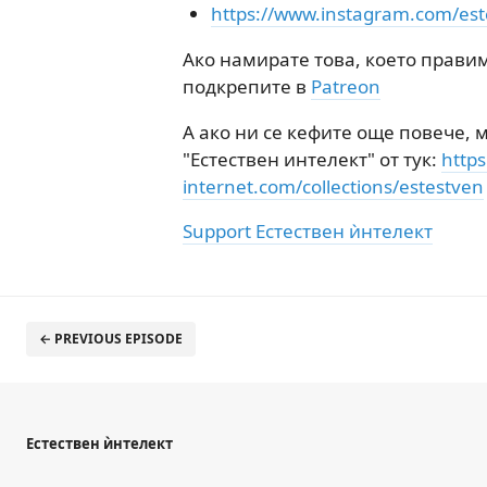
https://www.instagram.com/est
Ако намирате това, което правим
подкрепите в
Patreon
А ако ни се кефите още повече,
"Естествен интелект" от тук:
https
internet.com/collections/estestven
Support Естествен ѝнтелект
← PREVIOUS EPISODE
Естествен ѝнтелект