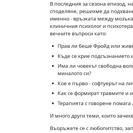
В последния за сезона епизод, н
споделяне, решихме да подхване
именно - връзката между мозъка 
клиничния психолог и психотера
вечните въпроси като:
Прав ли беше Фройд или жив
Къде се крие подсъзнанието 
Има ли човекът свободна воля
миналото си?
Кое е първо - софтуерът на л
Как се формират травмите и и
Терапията с говорене помага 
И много други теми, които зачек
Въоръжете се с любопитство, зап