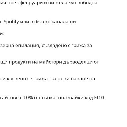
ия през февруари и ви желаем свободна
 в Spotify или в discord канала ни.
и:
азерна епилация, създадено с грижа за
ящи продукти на майстори дърводелци от
о и косвено се грижат за повишаване на
сайтове с 10% отстъпка, ползвайки код EI10.