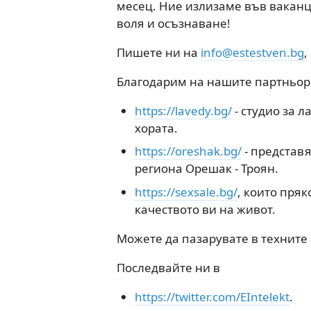
месец. Ние излизаме във ваканц
воля и осъзнаване!
Пишете ни на
info@estestven.bg
,
Благодарим на нашите партньор
https://lavedy.bg/
- студио за л
хората.
https://oreshak.bg/
- представ
региона Орешак - Троян.
https://sexsale.bg/
, които пряк
качеството ви на живот.
Можете да пазарувате в техните 
Последвайте ни в
https://twitter.com/EIntelekt
.