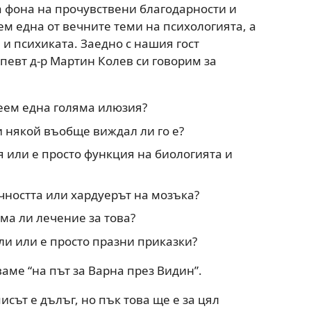
а фона на прочувствени благодарности и
м една от вечните теми на психологията, а
и психиката. Заедно с нашия гост
певт д-р Мартин Колев си говорим за
еем една голяма илюзия?
и някой въобще виждал ли го е?
 или е просто функция на биологията и
ичността или хардуерът на мозъка?
ма ли лечение за това?
ли или е просто празни приказки?
ваме “на път за Варна през Видин”.
исът е дълъг, но пък това ще е за цял