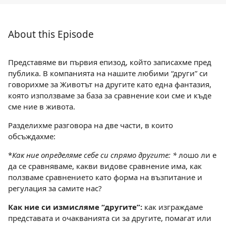
About this Episode
Представяме ви първия епизод, който записахме пред
публика. В компанията на нашите любими “други” си
говорихме за Животът на другите като една фантазия,
която използваме за база за сравнение кои сме и къде
сме ние в живота.
Разделихме разговора на две части, в които
обсъждахме:
*
Как ние определяме себе си спрямо другите: *
лошо ли е
да се сравняваме, какви видове сравнение има, как
ползваме сравнението като форма на възпитание и
регулация за самите нас?
Как ние си измисляме “другите”:
как изграждаме
представата и очакванията си за другите, помагат или