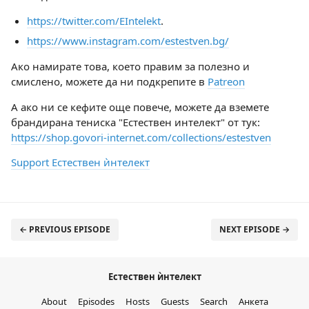
https://twitter.com/EIntelekt
.
https://www.instagram.com/estestven.bg/
Ако намирате това, което правим за полезно и
смислено, можете да ни подкрепите в
Patreon
А ако ни се кефите още повече, можете да вземете
брандирана тениска "Естествен интелект" от тук:
https://shop.govori-internet.com/collections/estestven
Support Естествен ѝнтелект
← PREVIOUS EPISODE
NEXT EPISODE →
Естествен ѝнтелект
About
Episodes
Hosts
Guests
Search
Анкета