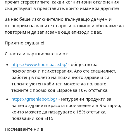
пречат стереотипите, какви когнитивни отклонения
съществуват в представите, които имаме за другите?
За нас беше изключително вълнуващо да чуем и
отговорим на вашите въпроси на живо и обещахме да
повторим и да записваме още епизоди с вас.
Приятно слушане!
С нас са и партньорите ни от:
https://www.hourspace.bg/
- общество за
психология и психотерапия. Ако сте специалист,
работещ в полето на психичното здраве и си
търсите уютен кабинет, можете да ползвате
техните с промо код EIspace за 10% отстъпка.
https://greenlabox.bg/
- натурални продукти за
вашето здраве и красота произведени в България,
които можете да пазарувате с 15% отстъпка,
ползвайки код EI15
Последвайте ни в