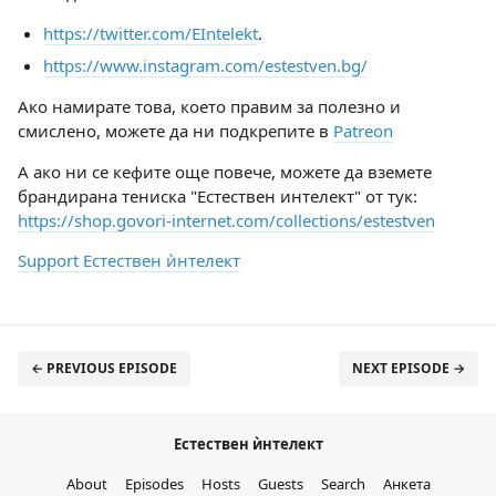
https://twitter.com/EIntelekt
.
https://www.instagram.com/estestven.bg/
Ако намирате това, което правим за полезно и
смислено, можете да ни подкрепите в
Patreon
А ако ни се кефите още повече, можете да вземете
брандирана тениска "Естествен интелект" от тук:
https://shop.govori-internet.com/collections/estestven
Support Естествен ѝнтелект
← PREVIOUS EPISODE
NEXT EPISODE →
Естествен ѝнтелект
About
Episodes
Hosts
Guests
Search
Анкета