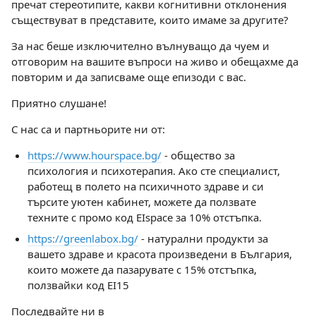
пречат стереотипите, какви когнитивни отклонения
съществуват в представите, които имаме за другите?
За нас беше изключително вълнуващо да чуем и
отговорим на вашите въпроси на живо и обещахме да
повторим и да записваме още епизоди с вас.
Приятно слушане!
С нас са и партньорите ни от:
https://www.hourspace.bg/
- общество за
психология и психотерапия. Ако сте специалист,
работещ в полето на психичното здраве и си
търсите уютен кабинет, можете да ползвате
техните с промо код EIspace за 10% отстъпка.
https://greenlabox.bg/
- натурални продукти за
вашето здраве и красота произведени в България,
които можете да пазарувате с 15% отстъпка,
ползвайки код EI15
Последвайте ни в