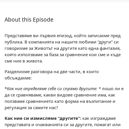
About this Episode
Представяме ви първия епизод, който записахме пред
публика. В компанията на нашите любими “други” си
говорихме за Животът на другите като една фантазия,
която използваме за база за сравнение кои сме и къде
сме ние в живота.
Разделихме разговора на две части, в които
обсъждахме:
*
Как ние определяме себе си спрямо другите: *
лошо ли е
да се сравняваме, какви видове сравнение има, как
ползваме сравнението като форма на възпитание и
регулация за самите нас?
Как ние си измисляме “другите”:
как изграждаме
представата и очакванията си за другите, помагат или