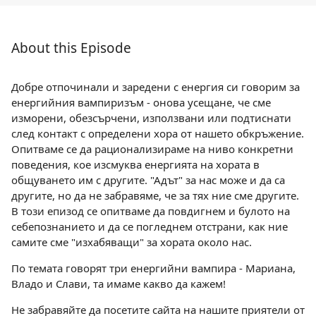
About this Episode
Добре отпочинали и заредени с енергия си говорим за
енергийния вампиризъм - онова усещане, че сме
изморени, обезсърчени, използвани или подтиснати
след контакт с определени хора от нашето обкръжение.
Опитваме се да рационализираме на ниво конкретни
поведения, кое изсмуква енергията на хората в
общуването им с другите. "Адът" за нас може и да са
другите, но да не забравяме, че за тях ние сме другите.
В този епизод се опитваме да повдигнем и булото на
себепознанието и да се погледнем отстрани, как ние
самите сме "изхабяващи" за хората около нас.
По темата говорят три енергийни вампира - Мариана,
Владо и Слави, та имаме какво да кажем!
Не забравяйте да посетите сайта на нашите приятели от