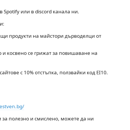
 в Spotify или в discord канала ни.
и:
ящи продукти на майстори дърводелци от
о и косвено се грижат за повишаване на
сайтове с 10% отстъпка, ползвайки код EI10.
estven.bg/
 за полезно и смислено, можете да ни