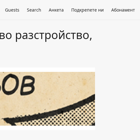
Guests
Search
Анкета
Подкрепете ни
Абонамент
во разстройство,