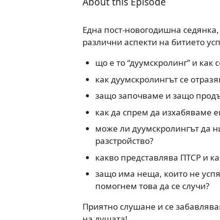
About this Episode
Една пост-новогодишна седянка,
различни аспекти на битието усп
що е то “дуумскролинг” и как 
как дуумскролингът се отразя
защо започваме и защо прод
как да спрем да изхабяваме е
може ли дуумскролингът да н
разстройство?
какво представлява ПТСР и ка
защо има неща, които не успя
помогнем това да се случи?
Приятно слушане и се забавлява
на душата!