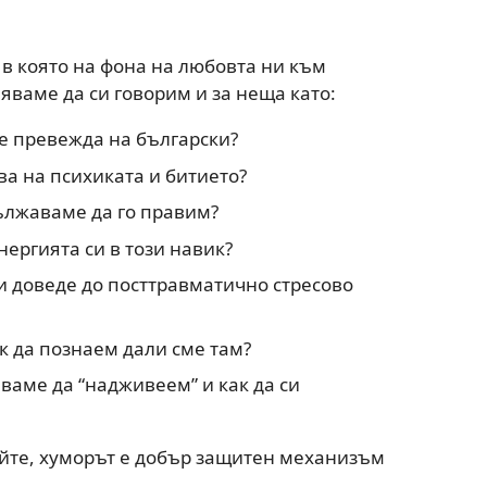
 в която на фона на любовта ни към
яваме да си говорим и за неща като:
се превежда на български?
ва на психиката и битието?
ължаваме да го правим?
нергията си в този навик?
и доведе до посттравматично стресово
к да познаем дали сме там?
ваме да “надживеем” и как да си
йте, хуморът е добър защитен механизъм