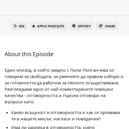
RSS
APPLE PODCASTS
SPOTIFY
SHARE
About this Episode
Един епизод, в който заедно с Лили Попганчева си
говорим за свободата, за умението да правим избори и
за готовността да работим за тяхното осъществяване.
Разглеждаме едно от най-коментираните човешки
качества - отговорността и търсим отговори на
въпроси като:
Какво всъщност е отговорността и как се проявява
тя в нашите мисли, нагласи и поведения?
Има ли разлика в отговорността, която