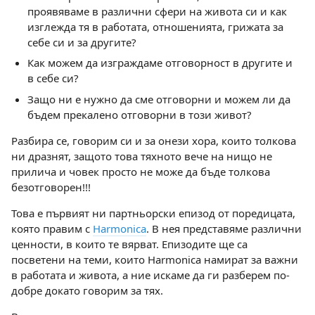
проявяваме в различни сфери на живота си и как
изглежда тя в работата, отношенията, грижата за
себе си и за другите?
Как можем да изграждаме отговорност в другите и
в себе си?
Защо ни е нужно да сме отговорни и можем ли да
бъдем прекалено отговорни в този живот?
Разбира се, говорим си и за онези хора, които толкова
ни дразнят, защото това тяхното вече на нищо не
прилича и човек просто не може да бъде толкова
безотговорен!!!
Това е първият ни партньорски епизод от поредицата,
която правим с
Harmonica
. В нея представяме различни
ценности, в които те вярват. Епизодите ще са
посветени на теми, които Harmonica намират за важни
в работата и живота, а ние искаме да ги разберем по-
добре докато говорим за тях.