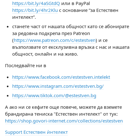
https://bit.ly/4aSGtdQ
или в PayPal
https://bit.ly/4hr2Klu
с основание “за Естествен
интелект”.
станете част от нашата общност като се абонирате
за редовна подкрепа през Patreon
(
https://www.patreon.com/c/estestven
) и се
възползвате от ексклузивна връзка с нас и нашата
общност, онлайн и на живо.
Последвайте ни в
https://www.facebook.com/estestven.intelekt
https://www.instagram.com/estestven.bg/
https://www.tiktok.com/@estestven.bg
А ако ни се кефите още повече, можете да вземете
брандирана тениска "Естествен интелект" от тук:
https://shop.govori-internet.com/collections/estestven
Support Естествен ѝнтелект