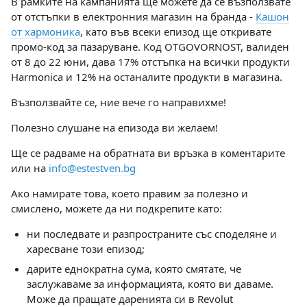
В рамките на кампанията ще можете да се възползвате
от отстъпки в електронния магазин на бранда -
Кашон
от хармоника
, като във всеки епизод ще откривате
промо-код за пазаруване. Код OTGOVORNOST, валиден
от 8 до 22 юни, дава 17% отстъпка на всички продукти
Harmonica и 12% на останалите продукти в магазина.
Възползвайте се, ние вече го направихме!
Полезно слушане на епизода ви желаем!
Ще се радваме на обратната ви връзка в коментарите
или на
info@estestven.bg
Ако намирате това, което правим за полезно и
смислено, можете да ни подкрепите като:
ни последвате и разпространите със споделяне и
харесване този епизод;
дарите еднократна сума, която смятате, че
заслужаваме за информацията, която ви даваме.
Може да пращате даренията си в Revolut