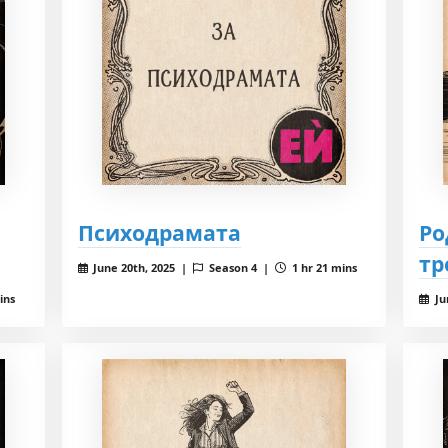
Психодрамата
Ро
тр
June 20th, 2025 |
Season 4 |
1 hr 21 mins
ins
Ju