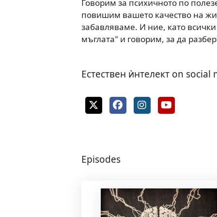
Говорим за психичното по полез
повишим вашето качество на жив
забавляваме. И ние, като всички
мъглата" и говорим, за да разбе
Естествен ѝнтелект on social
Episodes