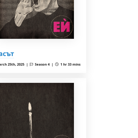
асът
rch 25th, 2025 |
Season 4 |
1 hr 33 mins