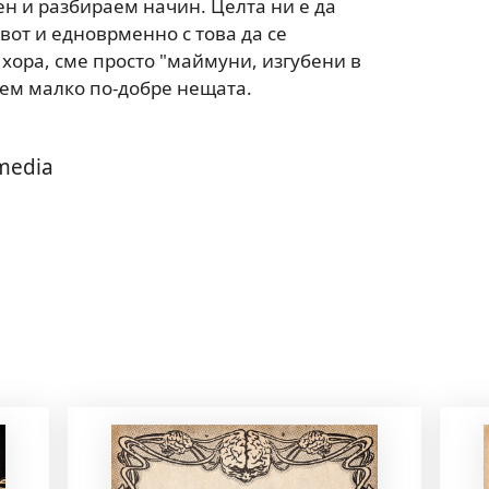
ен и разбираем начин. Целта ни е да
от и едноврменно с това да се
 хора, сме просто "маймуни, изгубени в
рем малко по-добре нещата.
 media