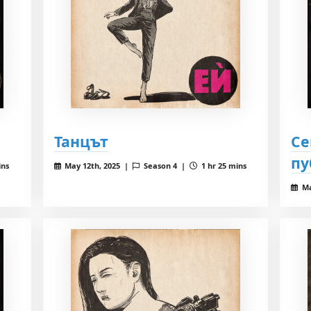
Танцът
Се
пу
ins
May 12th, 2025 |
Season 4 |
1 hr 25 mins
Ma