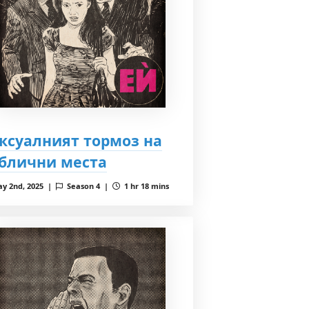
ксуалният тормоз на
блични места
y 2nd, 2025 |
Season 4 |
1 hr 18 mins