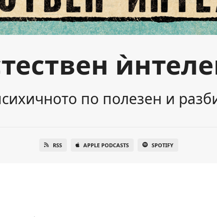
стествен ѝнтеле
психичното по полезен и разб
RSS
APPLE PODCASTS
SPOTIFY